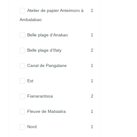
Atelier de papier Anteimoro à
1
Ambalabao
Belle plage d’Anakao
1
Belle plage d’Ifaty
2
Canal de Pangalane
1
Est
1
Fianarantsoa
2
Fleuve de Matsiatra
1
Nord
1