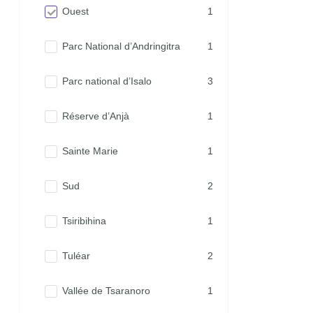
Ouest
1
Parc National d’Andringitra
1
Parc national d’Isalo
3
Réserve d’Anjà
1
Sainte Marie
1
Sud
2
Tsiribihina
1
Tuléar
2
Vallée de Tsaranoro
1