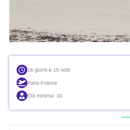
16 giorni e 15 notti
Paris-France
Età minima: 10