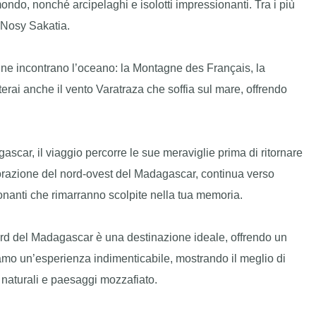
 mondo, nonché arcipelaghi e isolotti impressionanti. Tra i più
 Nosy Sakatia.
gne incontrano l’oceano: la Montagne des Français, la
i anche il vento Varatraza che soffia sul mare, offrendo
ascar, il viaggio percorre le sue meraviglie prima di ritornare
splorazione del nord-ovest del Madagascar, continua verso
onanti che rimarranno scolpite nella tua memoria.
Nord del Madagascar è una destinazione ideale, offrendo un
iamo un’esperienza indimenticabile, mostrando il meglio di
 naturali e paesaggi mozzafiato.