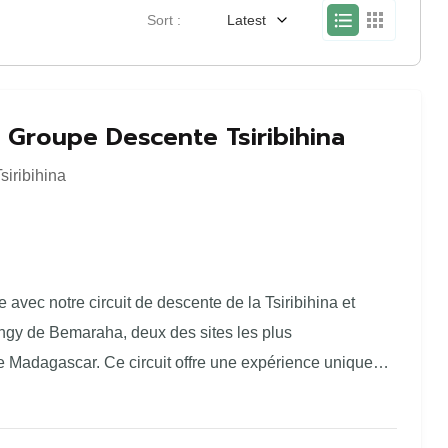
Sort :
Latest
 Groupe Descente Tsiribihina
siribihina
e avec notre circuit de descente de la Tsiribihina et
ngy de Bemaraha, deux des sites les plus
 Madagascar. Ce circuit offre une expérience unique
leuve Tsiribihina, ses paysages spectaculaires, et les
 formations rocheuses des Tsingy de Bemaraha,