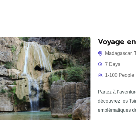
Voyage en
Madagascar
,
T
7 Days
1-100 People
Partez à l’aventur
découvrez les Tsi
emblématiques de
pour explorer le f
impressionnantes