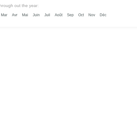
classées au patr
through out the year:
Mar
Avr
Mai
Juin
Juil
Août
Sep
Oct
Nov
Déc