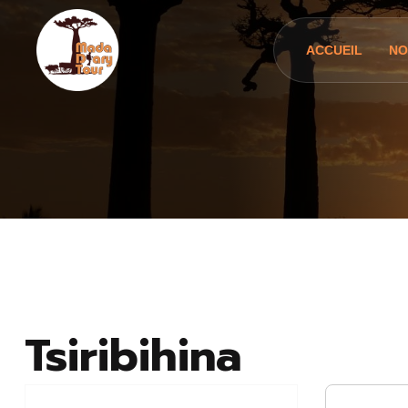
ACCUEIL
NO
Tsiribihina