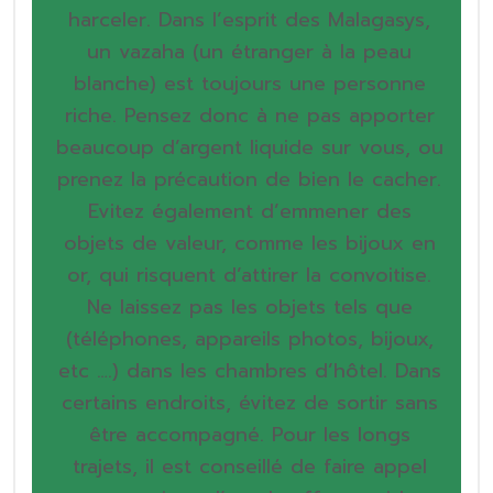
harceler. Dans l’esprit des Malagasys,
un vazaha (un étranger à la peau
blanche) est toujours une personne
riche. Pensez donc à ne pas apporter
beaucoup d’argent liquide sur vous, ou
prenez
la précaution de bien le cacher.
Evitez également d’emmener des
objets de valeur, comme les bijoux en
or, qui risquent d’attirer la convoitise.
Ne laissez pas les objets tels que
(téléphones, appareils photos, bijoux,
etc ….) dans les chambres d’hôtel. Dans
certains endroits, évitez de sortir sans
être accompagné. Pour les longs
trajets, il est conseillé de faire appel