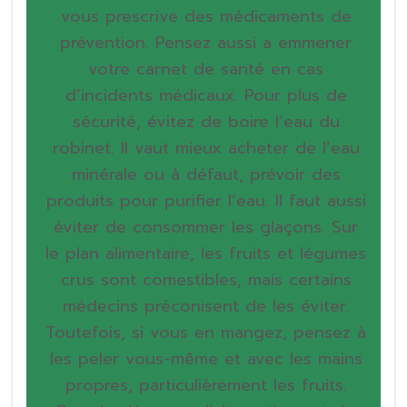
vous prescrive des médicaments de
prévention. Pensez aussi a emmener
votre carnet de santé en cas
d’incidents médicaux. Pour plus de
sécurité, évitez de boire l’eau du
robinet. Il vaut mieux acheter de l’eau
minérale ou à défaut, prévoir des
produits pour purifier l’eau. Il faut aussi
éviter de consommer les glaçons. Sur
le plan alimentaire, les fruits et légumes
crus sont comestibles, mais certains
médecins préconisent de les éviter.
Toutefois, si vous en mangez, pensez à
les peler vous-même et avec les mains
propres, particulièrement les fruits.