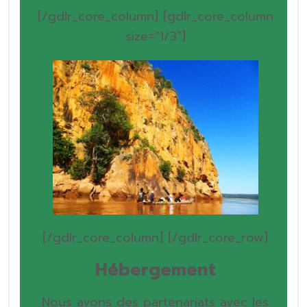
[/gdlr_core_column]
[gdlr_core_column
size=”1/3″]
[/gdlr_core_column]
[/gdlr_core_row]
Hébergement
Nous avons des partenariats avec les