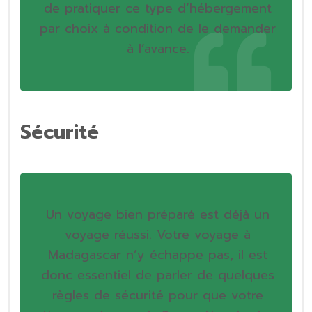
de pratiquer ce type d’hébergement
par choix à condition de le demander
à l’avance.
Sécurité
Un voyage bien préparé est déjà un
voyage réussi. Votre voyage à
Madagascar n’y échappe pas, il est
donc essentiel de parler de quelques
règles de sécurité pour que votre