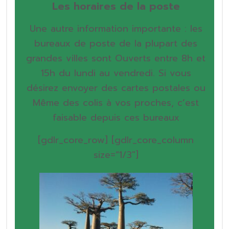
Les horaires de la poste
Une autre information importante : les
bureaux de poste de la plupart des
grandes villes sont Ouverts entre 8h et
15h du lundi au vendredi. Si vous
désirez envoyer des cartes postales ou
Même des colis à vos proches, c’est
faisable depuis ces bureaux
[gdlr_core_row]
[gdlr_core_column
size=”1/3″]