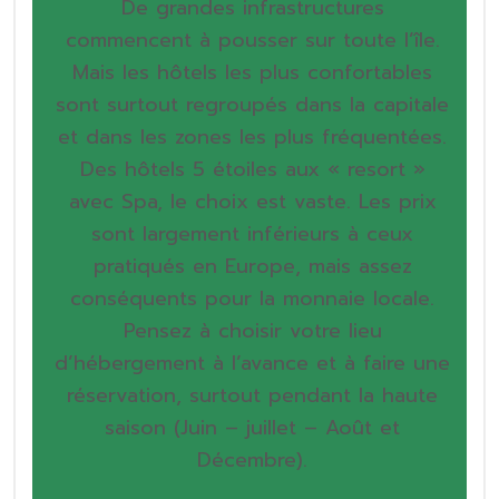
De grandes infrastructures
commencent à pousser sur toute l’île.
Mais les hôtels les plus confortables
sont surtout regroupés dans la capitale
et dans les zones les plus fréquentées.
Des hôtels 5 étoiles aux « resort »
avec Spa, le choix est vaste. Les prix
sont largement inférieurs à ceux
pratiqués en Europe, mais assez
conséquents pour la monnaie locale.
Pensez à choisir votre lieu
d’hébergement à l’avance et à faire une
réservation, surtout pendant la haute
saison (Juin – juillet – Août et
Décembre).