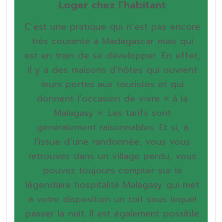
Loger chez l’habitant
C’est une pratique qui n’est pas encore
très courante à Madagascar mais qui
est en train de se développer. En effet,
il y a des maisons d’hôtes qui ouvrent
leurs portes aux touristes et qui
donnent l’occasion de vivre « à la
Malagasy ». Les tarifs sont
généralement raisonnables. Et si, à
l’issue d’une randonnée, vous vous
retrouvez dans un village perdu, vous
pouvez toujours compter sur la
légendaire hospitalité Malagasy qui met
à votre disposition un toit sous lequel
passer la nuit. Il est également possible