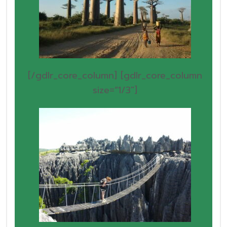
[/gdlr_core_column]
[gdlr_core_column
size=”1/3″]