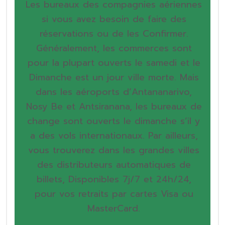
Les bureaux des compagnies aériennes
si vous avez besoin de faire des
réservations ou de les Confirmer.
Généralement, les commerces sont
pour la plupart ouverts le samedi et le
Dimanche est un jour ville morte. Mais
dans les aéroports d’Antananarivo,
Nosy Be et Antsiranana, les bureaux de
change sont ouverts le dimanche s’il y
a des vols internationaux. Par ailleurs,
vous trouverez dans les grandes villes
des distributeurs automatiques de
billets, Disponibles 7j/7 et 24h/24,
pour vos retraits par cartes Visa ou
MasterCard.