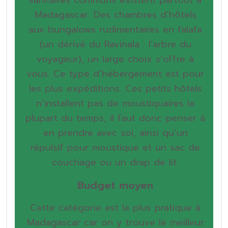
Madagascar. Des chambres d’hôtels
aux bungalows rudimentaires en falafa
(un dérivé du Ravinala : l’arbre du
voyageur), un large choix s’offre à
vous. Ce type d’hébergement est pour
les plus expéditions. Ces petits hôtels
n’installent pas de moustiquaires la
plupart du temps, il faut donc penser à
en prendre avec soi, ainsi qu’un
répulsif pour moustique et un sac de
couchage ou un drap de lit.
Budget moyen
Cette catégorie est la plus pratique à
Madagascar car on y trouve le meilleur