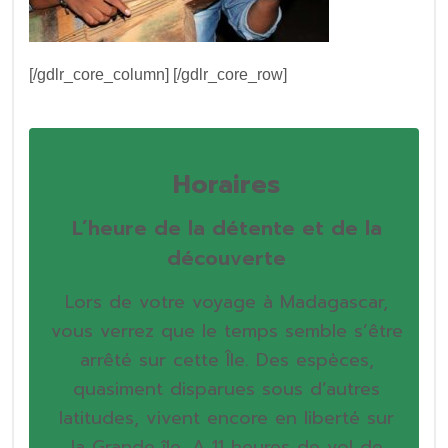
[/gdlr_core_column]
[/gdlr_core_row]
Horaires
L’heure de la détente et de la
découverte
Lors de votre voyage à Madagascar,
vous verrez que le temps semble s’être
arrêté sur cette Île. Des espèces,
quasiment disparues sous d’autres
latitudes, vivent encore en liberté sur
la Grande île. A 11 heures de vol de