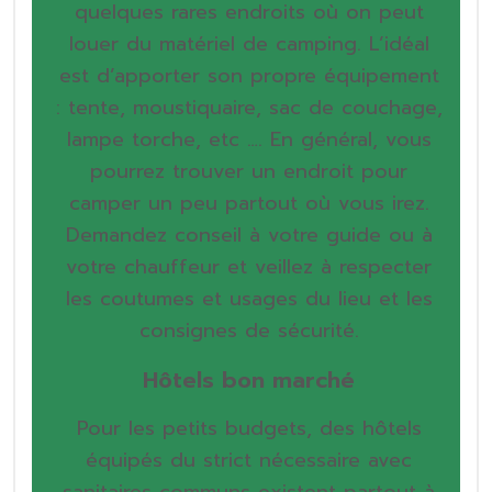
quelques rares endroits où on peut
louer du matériel de camping. L’idéal
est d’apporter son propre équipement
: tente, moustiquaire, sac de couchage,
lampe torche, etc …. En général, vous
pourrez trouver un endroit pour
camper un peu partout où vous irez.
Demandez conseil à votre guide ou à
votre chauffeur et veillez à respecter
les coutumes et usages du lieu et les
consignes de sécurité.
Hôtels bon marché
Pour les petits budgets, des hôtels
équipés du strict nécessaire avec
sanitaires communs existent partout à