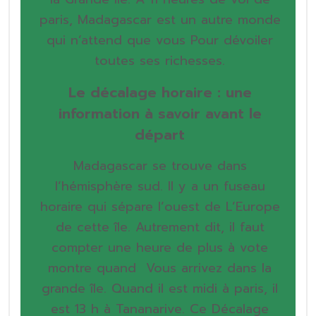
paris, Madagascar est un autre monde
qui n’attend que vous Pour dévoiler
toutes ses richesses.
Le décalage horaire : une
information à savoir avant le
départ
Madagascar se trouve dans
l’hémisphère sud. Il y a un fuseau
horaire qui sépare l’ouest de L’Europe
de cette île. Autrement dit, il faut
compter une heure de plus à vote
montre quand Vous arrivez dans la
grande île. Quand il est midi à paris, il
est 13 h à Tananarive. Ce Décalage