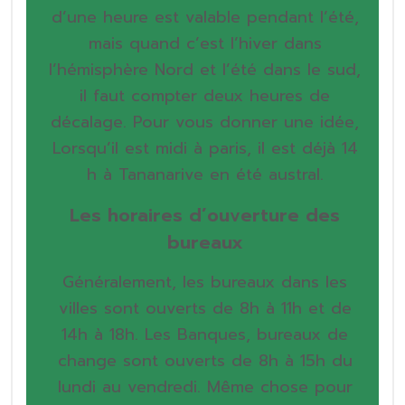
d’une heure est valable pendant l’été,
mais quand c’est l’hiver dans
l’hémisphère Nord et l’été dans le sud,
il faut compter deux heures de
décalage. Pour vous donner une idée,
Lorsqu’il est midi à paris, il est déjà 14
h à Tananarive en été austral.
Les horaires d’ouverture des
bureaux
Généralement, les bureaux dans les
villes sont ouverts de 8h à 11h et de
14h à 18h. Les Banques, bureaux de
change sont ouverts de 8h à 15h du
lundi au vendredi. Même chose pour