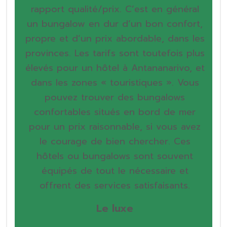
rapport qualité/prix. C’est en général
un bungalow en dur d’un bon confort,
propre et d’un prix abordable, dans les
provinces. Les tarifs sont toutefois plus
élevés pour un hôtel à Antananarivo, et
dans les zones « touristiques ». Vous
pouvez trouver des bungalows
confortables situés en bord de mer
pour un prix raisonnable, si vous avez
le courage de bien chercher. Ces
hôtels ou bungalows sont souvent
équipés de tout le nécessaire et
offrent des services satisfaisants.
Le luxe