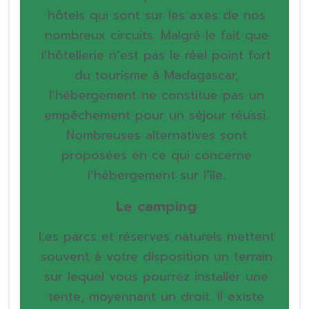
hôtels qui sont sur les axes de nos
nombreux circuits. Malgré le fait que
l’hôtellerie n’est pas le réel point fort
du tourisme à Madagascar,
l’hébergement ne constitue pas un
empêchement pour un séjour réussi.
Nombreuses alternatives sont
proposées en ce qui concerne
l’hébergement sur l’île.
Le camping
Les parcs et réserves naturels mettent
souvent à votre disposition un terrain
sur lequel vous pourrez installer une
tente, moyennant un droit. Il existe