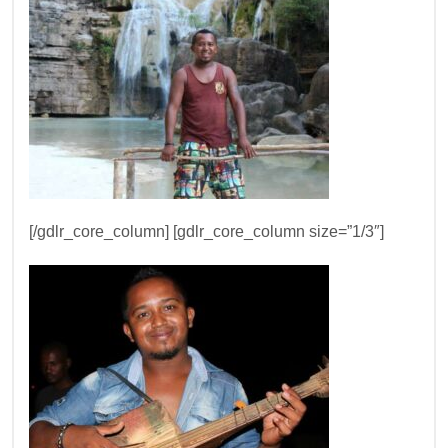
[/gdlr_core_column]
[gdlr_core_column size=”1/3″]