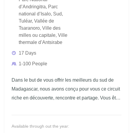
d’Andringitra
,
Parc
national d’Isalo
,
Sud
,
Tuléar
,
Vallée de
Tsaranoro
,
Ville des
milles ou capitale
,
Ville
thermale d’Antsirabe
17 Days
1-100 People
Dans le but de vous offrir les meilleurs du sud de
Madagascar, nous avons conçu pour vous ce circuit
riche en découverte, rencontre et partage. Vous êtes
passionné de randonnée ou de trekking ? Vous êtes
à la recherche des plus beaux treks ? Ce circuit est
fait pour vous. Dédié pour les grands voyageurs, ce
Available through out the year: