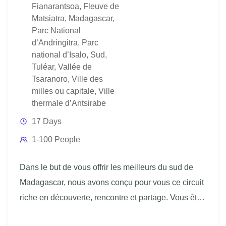
Fianarantsoa
,
Fleuve de
Matsiatra
,
Madagascar
,
Parc National
d’Andringitra
,
Parc
national d’Isalo
,
Sud
,
Tuléar
,
Vallée de
Tsaranoro
,
Ville des
milles ou capitale
,
Ville
thermale d’Antsirabe
17 Days
1-100 People
Dans le but de vous offrir les meilleurs du sud de
Madagascar, nous avons conçu pour vous ce circuit
riche en découverte, rencontre et partage. Vous êtes
passionné de randonnée ou de trekking ? Vous êtes