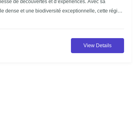
richesse de découvertes et d’expériences. Avec sa
le dense et une biodiversité exceptionnelle, cette région
euses surprises.
View Details