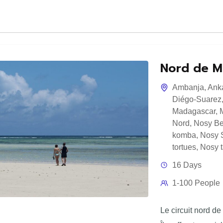
Nord de M
Ambanja
,
Ank
Diégo-Suarez
Madagascar
,
Nord
,
Nosy B
komba
,
Nosy S
tortues
,
Nosy t
16 Days
1-100 People
Le circuit nord d