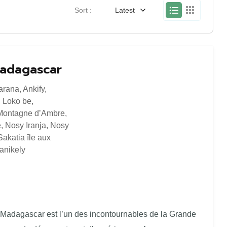
Sort :
Latest
adagascar
arana
,
Ankify
,
,
Loko be
,
Montagne d’Ambre
,
e
,
Nosy Iranja
,
Nosy
akatia île aux
anikely
e Madagascar est l’un des incontournables de la Grande