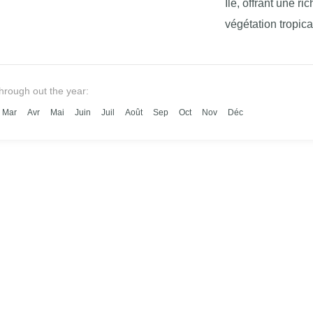
Île, offrant une 
végétation tropica
réserve de nombr
through out the year:
Mar
Avr
Mai
Juin
Juil
Août
Sep
Oct
Nov
Déc