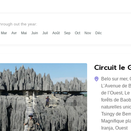
through out the year:
Mar
Avr
Mai
Juin
Juil
Août
Sep
Oct
Nov
Déc
Circuit l
Belo sur mer
,
L’Avenue de 
de l’Ouest
,
Le
forêts de Bao
naturelles uni
Tsingy de Be
Magnifique pla
Iranja
,
Ouest