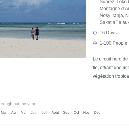
Suarez
,
Loko 
Montagne d’A
Nosy Iranja
,
N
Sakatia île au
16 Days
1-100 People
Le circuit nord d
Île, offrant une 
végétation tropica
réserve de nombr
through out the year:
Mar
Avr
Mai
Juin
Juil
Août
Sep
Oct
Nov
Déc