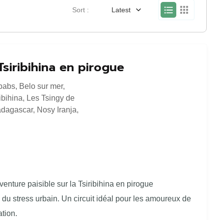
Sort :
Latest
siribihina en pirogue
babs
,
Belo sur mer
,
ibihina
,
Les Tsingy de
dagascar
,
Nosy Iranja
,
enture paisible sur la Tsiribihina en pirogue
in du stress urbain. Un circuit idéal pour les amoureux de
ation.