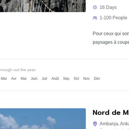
16 Days
1-100 People
Pour ceux qui so
paysages à couper 
through out the year:
Mar
Avr
Mai
Juin
Juil
Août
Sep
Oct
Nov
Déc
Nord de M
Ambanja
,
Ank