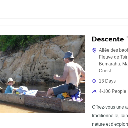
Descente T
Allée des bao
Fleuve de Tsir
Bemaraha
,
Ma
Ouest
13 Days
4-100 People
Offrez-vous une av
traditionnelle, lo
nature et d'explor