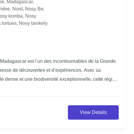
be
,
Madagascar
,
mbre
,
Nord
,
Nosy Be
,
osy komba
,
Nosy
x tortues
,
Nosy tanikely
e Madagascar est l’un des incontournables de la Grande
richesse de découvertes et d’expériences. Avec sa
le dense et une biodiversité exceptionnelle, cette région
euses surprises.
View Details